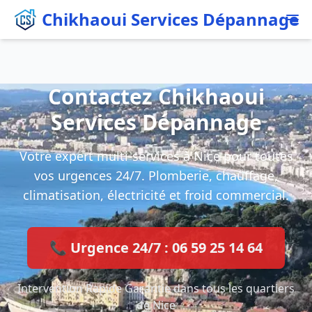
Chikhaoui Services Dépannage
Contactez Chikhaoui
Services Dépannage
Votre expert multi-services à Nice pour toutes
vos urgences 24/7. Plomberie, chauffage,
climatisation, électricité et froid commercial.
📞 Urgence 24/7 : 06 59 25 14 64
Intervention Rapide Garantie dans tous les quartiers
de Nice