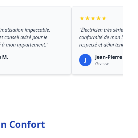
★★★★★
limatisation impeccable.
"Électricien très sérieux po
et conseil avisé pour le
conformité de mon installat
 à mon appartement."
respecté et délai tenu."
e M.
Jean-Pierre R.
J
Grasse
un Confort