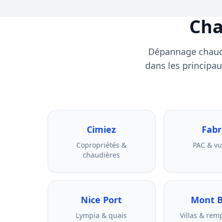
Cha
Dépannage chaudiè
dans les principau
Cimiez
Fab
Copropriétés &
PAC & v
chaudières
Nice Port
Mont 
Lympia & quais
Villas & re