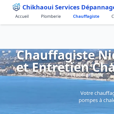
Chikhaoui Services Dépannag
Accueil
Plomberie
Chauffagiste
C
Chauffagiste Ni
et Entretien Cha
Votre chauffag
pompes à chale