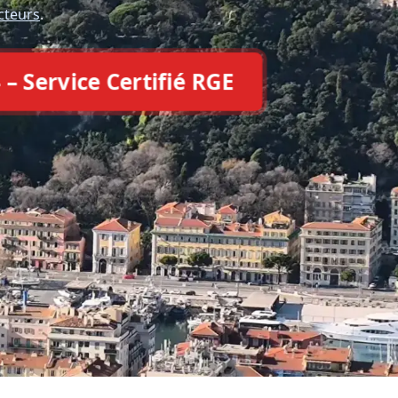
cteurs
.
 – Service Certifié RGE
e