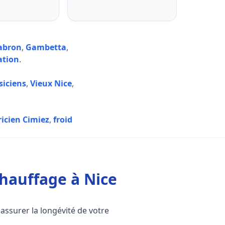
abron
,
Gambetta
,
ation
.
iciens
,
Vieux Nice
,
ricien Cimiez
,
froid
hauffage à Nice
assurer la longévité de votre