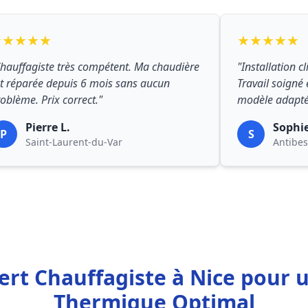
★★★★★
★★★★★
hauffagiste très compétent. Ma chaudière
"Installation c
t réparée depuis 6 mois sans aucun
Travail soigné 
oblème. Prix correct."
modèle adapté
Pierre L.
Sophi
P
S
Saint-Laurent-du-Var
Antibes
ert Chauffagiste à Nice pour 
Thermique Optimal