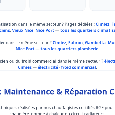
l
atisation
dans le même secteur ? Pages dédiées :
Cimiez
,
F
ciens
,
Vieux Nice
,
Nice Port
—
tous les quartiers climatis
ier
dans le même secteur ?
Cimiez
,
Fabron
,
Gambetta
,
Mus
Nice Port
—
tous les quartiers plomberie
.
icien
ou du
froid commercial
dans le même secteur ?
élect
Cimiez
—
électricité
·
froid commercial
.
: Maintenance & Réparation C
hniques réalisées par nos chauffagistes certifiés RGE pour 
chaudière, pompe à chaleur ou circuit radiateurs.