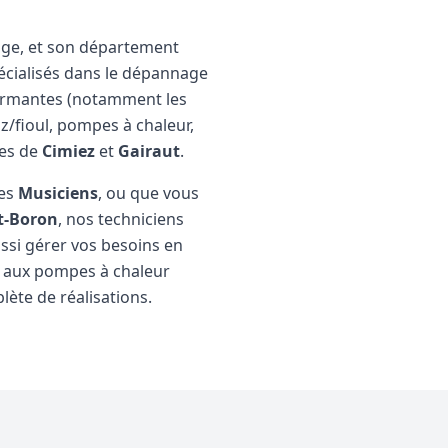
age, et son département
écialisés dans le dépannage
rformantes (notamment les
z/fioul, pompes à chaleur,
nes de
Cimiez
et
Gairaut
.
des
Musiciens
, ou que vous
-Boron
, nos techniciens
ussi gérer vos besoins en
e aux pompes à chaleur
lète de réalisations
.