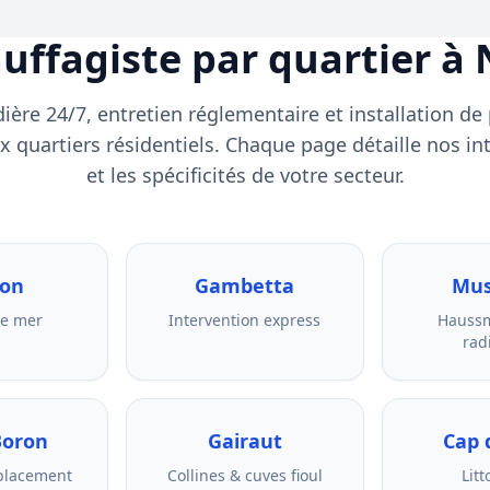
uffagiste par quartier à 
re 24/7, entretien réglementaire et installation d
x quartiers résidentiels. Chaque page détaille nos in
et les spécificités de votre secteur.
ron
Gambetta
Mus
ue mer
Intervention express
Hauss
rad
Boron
Gairaut
Cap 
mplacement
Collines & cuves fioul
Litt