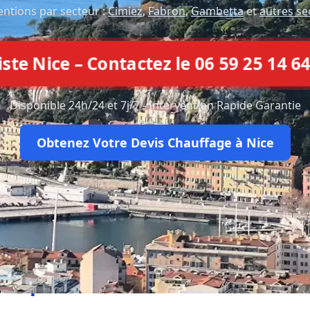
entions par secteur :
Cimiez
,
Fabron
,
Gambetta
et
autres se
e Nice – Contactez le 06 59 25 14 64
Disponible 24h/24 et 7j/7 - Intervention Rapide Garantie
Obtenez Votre Devis Chauffage à Nice
Ce que disent nos clients à Nic