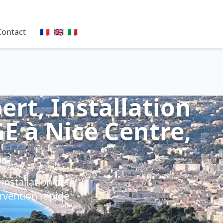
Contact
🇫🇷
🇬🇧
🇮🇹
rt, Installation
GE à Nice Centre,
installation de
rvention rapide