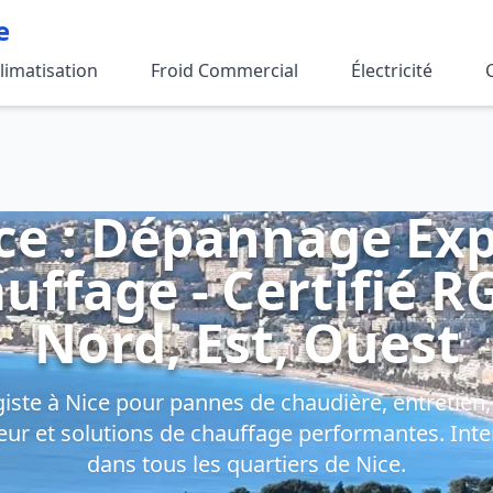
e
limatisation
Froid Commercial
Électricité
ce : Dépannage Expe
uffage - Certifié R
Nord, Est, Ouest
iste à Nice pour pannes de chaudière, entretien, 
ur et solutions de chauffage performantes. Inte
dans tous les quartiers de Nice.