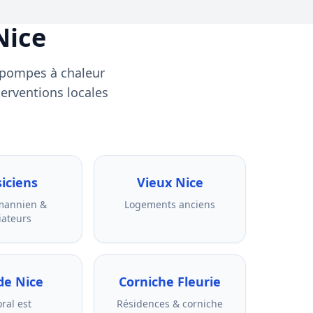
Nice
e pompes à chaleur
terventions locales
iciens
Vieux Nice
mannien &
Logements anciens
iateurs
de Nice
Corniche Fleurie
oral est
Résidences & corniche