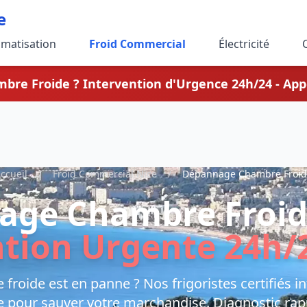
e
imatisation
Froid Commercial
Électricité
bre Froide ? Intervention d'Urgence 24h/24 - App
ccueil
/
Froid Commercial Nice
/
Dépannage Chambre Froi
ge Chambre Froid
tion Urgente 24h/2
froide est en panne ? Nos frigoristes certifiés i
e pour sauver votre marchandise. Diagnostic rapi