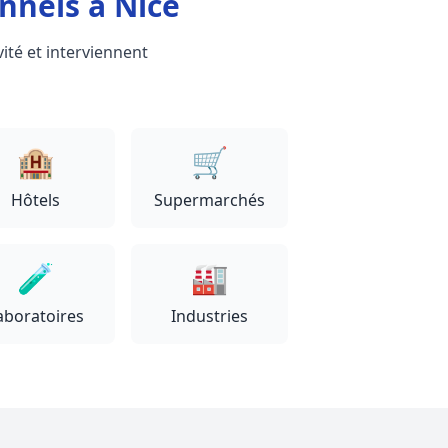
nnels à Nice
ité et interviennent
🏨
🛒
Hôtels
Supermarchés
🧪
🏭
aboratoires
Industries