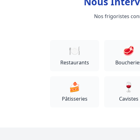
Nous Interv
Nos frigoristes con
🍽️
🥩
Restaurants
Boucherie
🍰
🍷
Pâtisseries
Cavistes