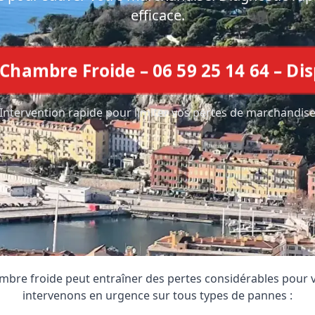
efficace.
hambre Froide – 06 59 25 14 64 – Di
Intervention rapide pour limiter vos pertes de marchandis
Chambre Froide Ne Fonctionne
bre froide peut entraîner des pertes considérables pour vo
intervenons en urgence sur tous types de pannes :