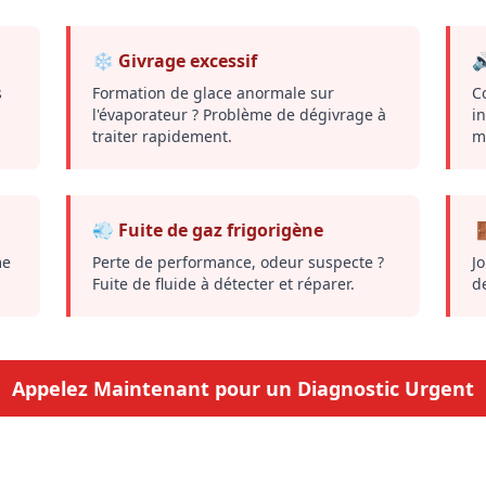
❄️ Givrage excessif

s
Formation de glace anormale sur
C
l'évaporateur ? Problème de dégivrage à
i
traiter rapidement.
m
💨 Fuite de gaz frigorigène

me
Perte de performance, odeur suspecte ?
Jo
Fuite de fluide à détecter et réparer.
d
Appelez Maintenant pour un Diagnostic Urgent