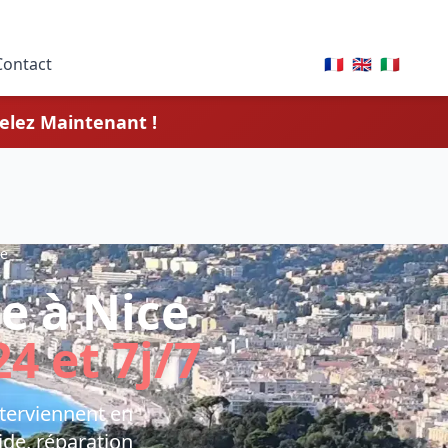
Contact
🇫🇷
🇬🇧
🇮🇹
elez Maintenant !
de
e à Nice
4 et 7j/7
nterviennent en
de, réparation