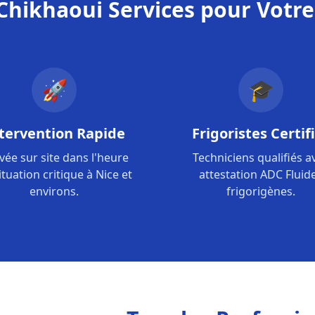
Chikhaoui Services pour Votr
🚀
🎓
tervention Rapide
Frigoristes Certif
ivée sur site dans l'heure
Techniciens qualifiés a
ituation critique à Nice et
attestation ADC Fluid
environs.
frigorigènes.