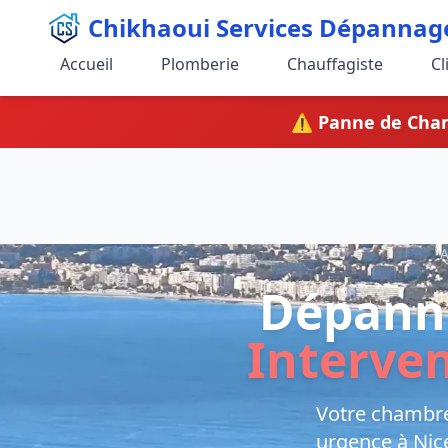
Chikhaoui Services Dépannag
Accueil
Plomberie
Chauffagiste
Cl
⚠️ Panne de Cham
A
Dépanna
Interven
Votre chambre 
urgence à Nic