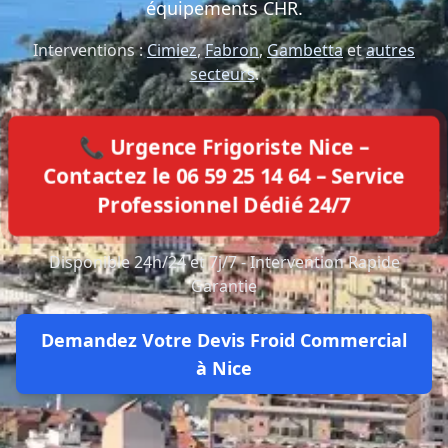
équipements CHR.
Interventions :
Cimiez
,
Fabron
,
Gambetta
et
autres
secteurs
.
📞 Urgence Frigoriste Nice –
Contactez le 06 59 25 14 64 – Service
Professionnel Dédié 24/7
Disponible 24h/24 et 7j/7 - Intervention Rapide
Garantie
Demandez Votre Devis Froid Commercial
à Nice