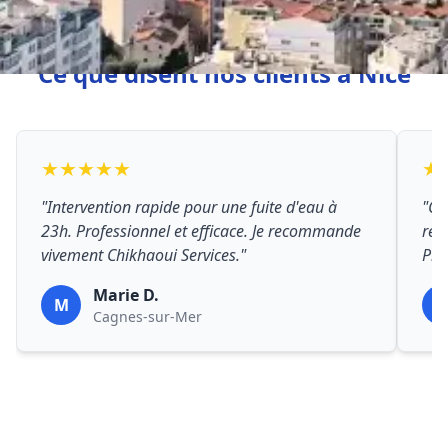
Ce que disent nos clients à Nice
★★★★★
★
"Intervention rapide pour une fuite d'eau à
"Ch
23h. Professionnel et efficace. Je recommande
rép
vivement Chikhaoui Services."
Prix
Marie D.
M
P
Cagnes-sur-Mer