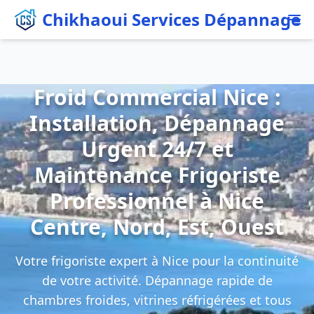
Chikhaoui Services Dépannage
Froid Commercial Nice :
Installation, Dépannage
Urgent 24/7 et
Maintenance Frigoriste
Professionnel à Nice
Centre, Nord, Est, Ouest
Votre frigoriste expert à Nice pour la continuité
de votre activité. Dépannage rapide de
chambres froides, vitrines réfrigérées et tous