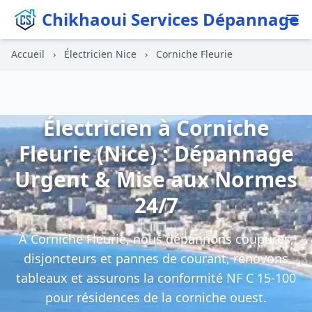
Chikhaoui Services Dépannage
Accueil
›
Électricien Nice
›
Corniche Fleurie
Électricien à Corniche
Fleurie (Nice) : Dépannage
Urgent & Mise aux Normes
24/7
À Corniche Fleurie, nous dépannons coupures,
disjoncteurs et pannes de courant, rénovons
tableaux et assurons la conformité NF C 15-100
pour résidences de la corniche ouest.