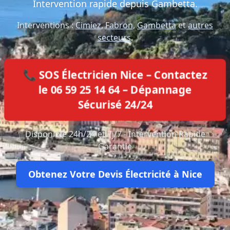
Intervention rapide depuis Gambetta.
Interventions :
Cimiez
,
Fabron
,
Gambetta
et
autres
secteurs
.
📞 SOS Électricien Nice – Contactez
le 06 59 25 14 64 – Dépannage
Sécurisé 24/24
Disponible 24h/24 et 7j/7 - Intervention Rapide
Garantie
Obtenez Votre Devis Électricité à Nice