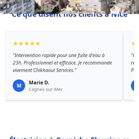
Ce que disent nos clients à Nice
★★★★★
★
"Intervention rapide pour une fuite d'eau à
"Ch
23h. Professionnel et efficace. Je recommande
rép
vivement Chikhaoui Services."
Prix
Marie D.
M
P
Cagnes-sur-Mer