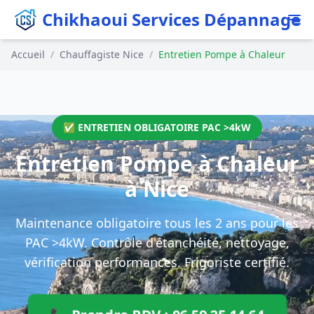
Chikhaoui Services Dépannage
Accueil
/
Chauffagiste Nice
/
Entretien Pompe à Chaleur
✅ ENTRETIEN OBLIGATOIRE PAC >4kW
Entretien Pompe à Chaleur
à Nice
Maintenance obligatoire tous les 2 ans pour les
PAC >4kW. Contrôle d'étanchéité, nettoyage,
vérification performances. Frigoriste certifié.