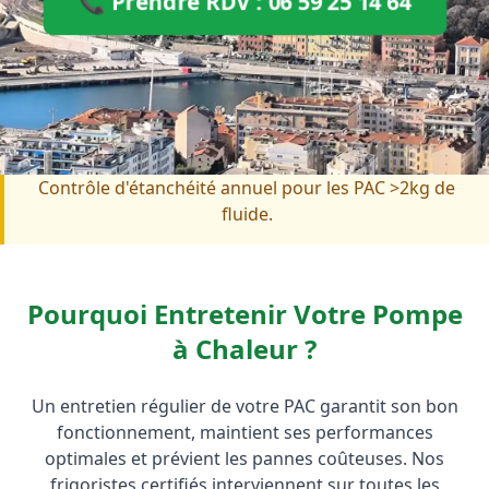
📞 Prendre RDV : 06 59 25 14 64
⚠️
Réglementation :
L'entretien des PAC de plus de
4kW est obligatoire tous les 2 ans (décret 2020-912).
Contrôle d'étanchéité annuel pour les PAC >2kg de
fluide.
Pourquoi Entretenir Votre Pompe
à Chaleur ?
Un entretien régulier de votre PAC garantit son bon
fonctionnement, maintient ses performances
optimales et prévient les pannes coûteuses. Nos
frigoristes certifiés interviennent sur toutes les