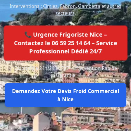
Interventions :
Cimiez
,
Fabron
,
Gambetta
et
autres
secteurs
.
📞 Urgence Frigoriste Nice –
Contactez le 06 59 25 14 64 – Service
Professionnel Dédié 24/7
Disponible 24h/24 et 7j/7 - Intervention Rapide
Garantie
Demandez Votre Devis Froid Commercial
à Nice