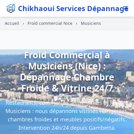
Chikhaoui Services Dépannage
Accueil
›
Froid commercial Nice
›
Musiciens
Froid Commercial à
Musiciens (Nice) :
Dépannage Chambre
Froide & Vitrine 24/7
Restaurants, commerces alimentaires et labos à
Musiciens : nous dépannons vitrines réfrigérées,
chambres froides et meubles positifs/négatifs.
Intervention 24h/24 depuis Gambetta.