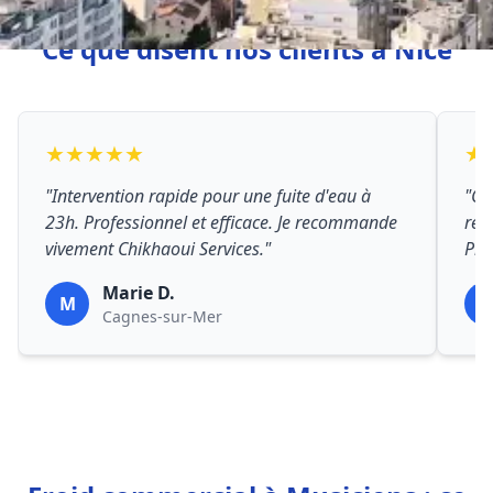
Ce que disent nos clients à Nice
★★★★★
★
"Intervention rapide pour une fuite d'eau à
"Ch
23h. Professionnel et efficace. Je recommande
rép
vivement Chikhaoui Services."
Prix
Marie D.
M
P
Cagnes-sur-Mer