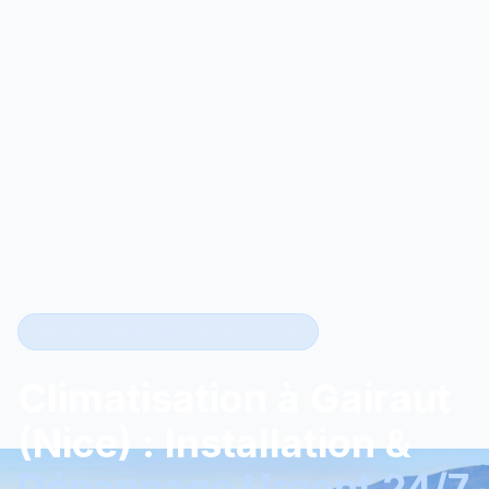
Artisan Climaticien Gairaut & Nice
Climatisation à Gairaut
(Nice) : Installation &
Dépannage Urgent 24/7