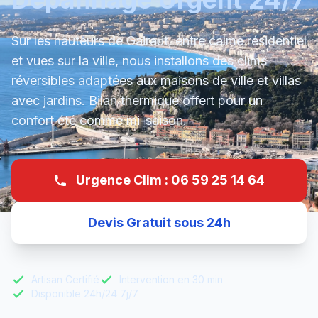
Sur les hauteurs de Gairaut, entre calme résidentiel
et vues sur la ville, nous installons des clims
réversibles adaptées aux maisons de ville et villas
avec jardins. Bilan thermique offert pour un
confort été comme mi-saison.
Urgence Clim : 06 59 25 14 64
Devis Gratuit sous 24h
Artisan Certifié
Intervention en 30 min
Disponible 24h/24 7j/7