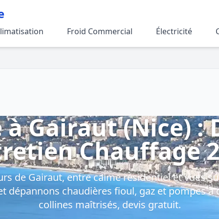
e
limatisation
Froid Commercial
Électricité
 à Gairaut (Nice) 
retien Chauffage 
rs de Gairaut, entre calme résidentiel et vues sur
et dépannons chaudières fioul, gaz et pompes à c
collines maîtrisés, devis gratuit.