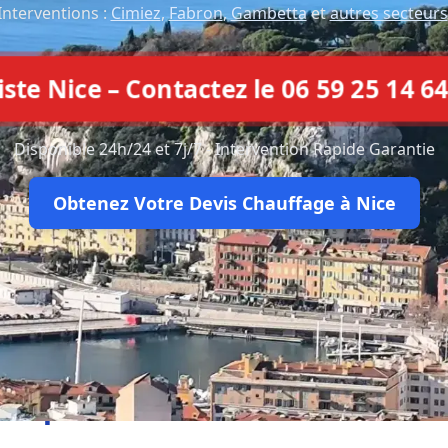
Interventions :
Cimiez
,
Fabron
,
Gambetta
et
autres secteurs
e Nice – Contactez le 06 59 25 14 64
Disponible 24h/24 et 7j/7 - Intervention Rapide Garantie
Obtenez Votre Devis Chauffage à Nice
Ce que disent nos clients à Nic