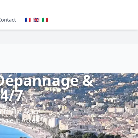
Contact
🇫🇷
🇬🇧
🇮🇹
: Dépannage &
24/7
 la ville, nous
haleur. Accès