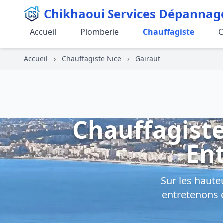
Chikhaoui Services Dépannag
Accueil
Plomberie
Chauffagiste
C
Accueil
›
Chauffagiste Nice
›
Gairaut
Chauffagiste
Ent
Sur les hauteu
entretenons 