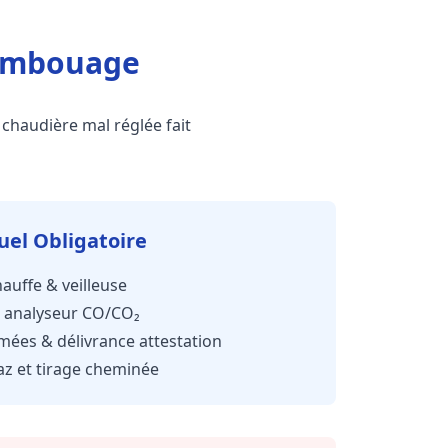
sembouage
chaudière mal réglée fait
uel Obligatoire
auffe & veilleuse
 analyseur CO/CO₂
ées & délivrance attestation
az et tirage cheminée