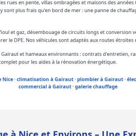
 des rues en pente, villas ombragées et maisons des années
 y sont plus frais qu'en bord de mer : une panne de chauffag
ioul et gaz, désembouage de circuits longs et conversion v
rer le DPE. Nos véhicules sont adaptés aux routes étroites
e Gairaut et hameaux environnants : contrats d'entretien,
mplet pour les aides à la rénovation énergétique.
e Nice
·
climatisation à Gairaut
·
plombier à Gairaut
·
éle
commercial à Gairaut
·
galerie chauffage
ge à Nice et Environs – Une Ex