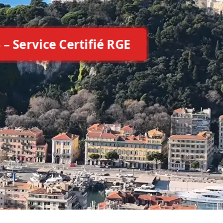
.
 – Service Certifié RGE
e