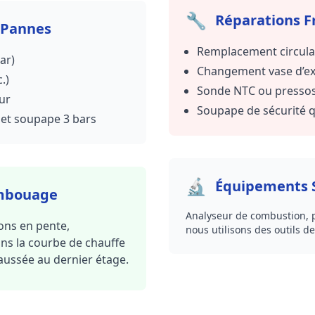
🔧
Réparations F
 Pannes
Remplacement circulat
ar)
Changement vase d’ex
.)
Sonde NTC ou pressost
ur
Soupape de sécurité q
 et soupape 3 bars
🔬
Équipements S
embouage
Analyseur de combustion,
ons en pente,
nous utilisons des outils d
ons la courbe de chauffe
ussée au dernier étage.