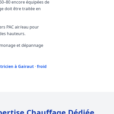
 60–80 encore équipées de
e doit être traitée en
ers PAC air/eau pour
 des hauteurs.
 ramonage et dépannage
ctricien à Gairaut
·
froid
pertise Chauffage Dédiée