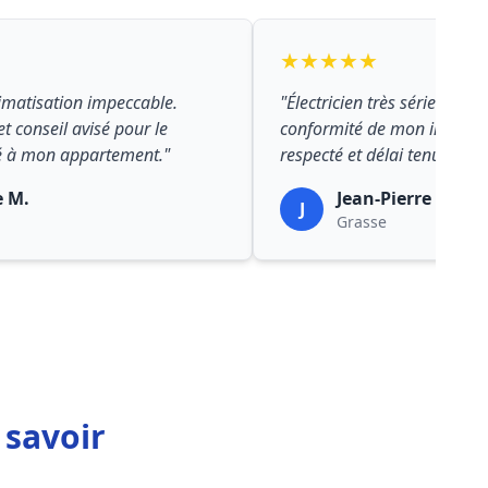
★★★★★
limatisation impeccable.
"Électricien très sérieux po
et conseil avisé pour le
conformité de mon installat
 à mon appartement."
respecté et délai tenu."
e M.
Jean-Pierre R.
J
Grasse
 savoir