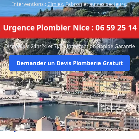
Interventions :
Cimiez
,
Fabron
et
autres secteurs
.
 Urgence Plombier Nice : 06 59 25 14
Disponible 24h/24 et 7j/7 - Intervention Rapide Garantie
Demander un Devis Plomberie Gratuit
Ce que disent nos clients à Nic