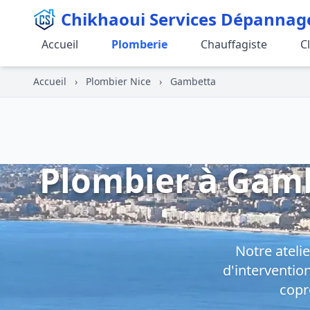
Chikhaoui Services Dépannag
Accueil
Plomberie
Chauffagiste
C
Accueil
›
Plombier Nice
›
Gambetta
Plombier à Gamb
Notre ateli
d'interventio
copr