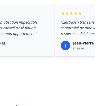
★★★★★
limatisation impeccable.
"Électricien très sérieux po
et conseil avisé pour le
conformité de mon installat
 à mon appartement."
respecté et délai tenu."
e M.
Jean-Pierre R.
J
Grasse