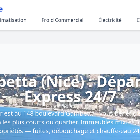
e
limatisation
Froid Commercial
Électricité
C
etta (Nice) : Dép
Express 24/7
er est au 148 boulevard Gambetta : vous bénéficie
n les plus courts du quartier. Immeubles mixtes
opriétés — fuites, débouchage et chauffe-eau 24