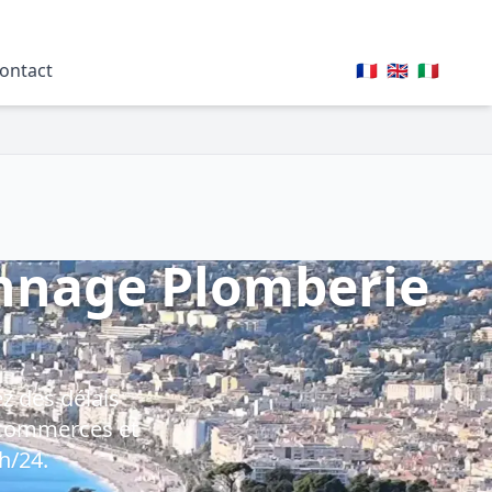
ontact
🇫🇷
🇬🇧
🇮🇹
annage Plomberie
z des délais
, commerces et
h/24.