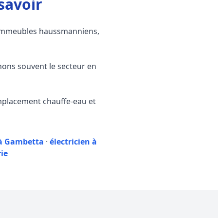
savoir
: immeubles haussmanniens,
gnons souvent le secteur en
emplacement chauffe-eau et
 à Gambetta
·
électricien à
ie