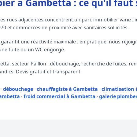
ier à Gambetta : ce qu'il faut 
es rues adjacentes concentrent un parc immobilier varié 
0 et commerces de proximité avec sanitaires sollicités.
 garantit une réactivité maximale : en pratique, nous rejoi
une fuite ou un WC engorgé.
tta, secteur Paillon : débouchage, recherche de fuites, r
ndics. Devis gratuit et transparent.
·
débouchage
·
chauffagiste à Gambetta
·
climatisation
ambetta
·
froid commercial à Gambetta
·
galerie plomber