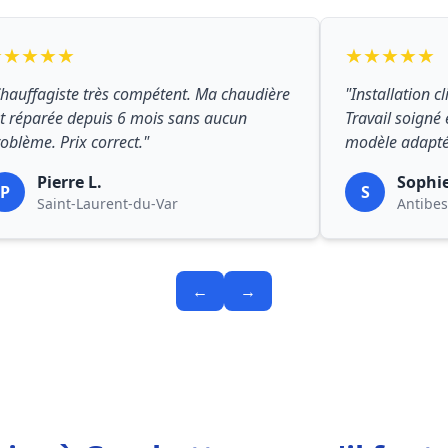
★★★★★
★★★★★
hauffagiste très compétent. Ma chaudière
"Installation c
t réparée depuis 6 mois sans aucun
Travail soigné 
oblème. Prix correct."
modèle adapté
Pierre L.
Sophi
P
S
Saint-Laurent-du-Var
Antibes
←
→