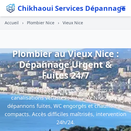
Chikhaoui Services Dépannage
Accueil
›
Plombier Nice
›
Vieux Nice
Plombier au Vieux Nice :
Dépannage Urgent &
Fuites 24/7
Ruelles étroites, immeubles anciens et
canalisations vétustes : au Vieux Nice, nous
dépannons fuites, WC engorgés et chauffe-eau
compacts. Accès difficiles maîtrisés, intervention
24h/24.