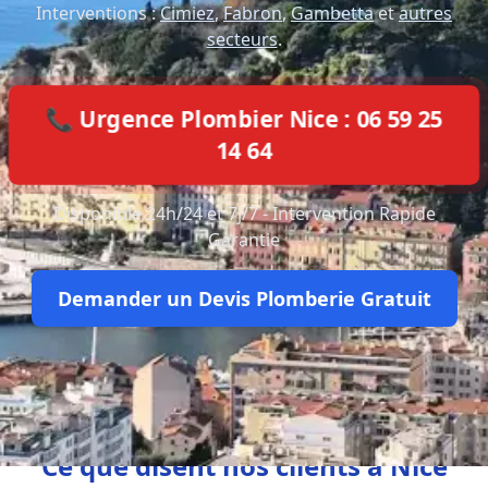
Interventions :
Cimiez
,
Fabron
,
Gambetta
et
autres
secteurs
.
📞 Urgence Plombier Nice : 06 59 25
14 64
Disponible 24h/24 et 7j/7 - Intervention Rapide
Garantie
Demander un Devis Plomberie Gratuit
Ce que disent nos clients à Nice