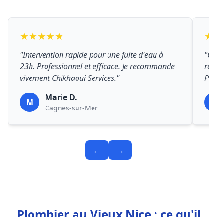
★★★★★
★
"Intervention rapide pour une fuite d'eau à
"Ch
23h. Professionnel et efficace. Je recommande
rép
vivement Chikhaoui Services."
Prix
Marie D.
M
P
Cagnes-sur-Mer
←
→
Plombier au Vieux Nice : ce qu'il