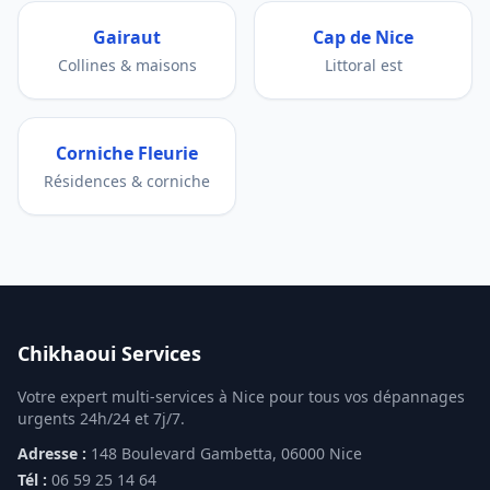
Gairaut
Cap de Nice
Collines & maisons
Littoral est
Corniche Fleurie
Résidences & corniche
Chikhaoui Services
Votre expert multi-services à Nice pour tous vos dépannages
urgents 24h/24 et 7j/7.
Adresse :
148 Boulevard Gambetta, 06000 Nice
Tél :
06 59 25 14 64