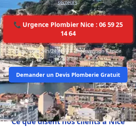
secteurs
.
📞 Urgence Plombier Nice : 06 59 25
14 64
Disponible 24h/24 et 7j/7 - Intervention Rapide
Garantie
Demander un Devis Plomberie Gratuit
Ce que disent nos clients à Nice