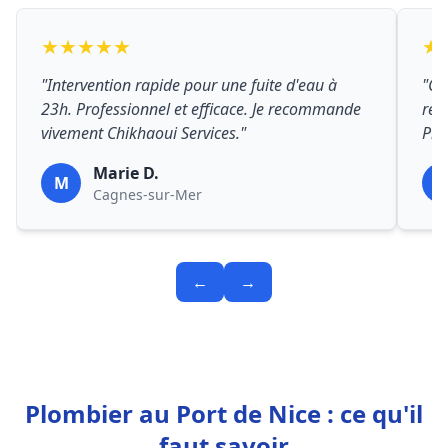
★★★★★
★
"Intervention rapide pour une fuite d'eau à
"Ch
23h. Professionnel et efficace. Je recommande
rép
vivement Chikhaoui Services."
Prix
Marie D.
M
P
Cagnes-sur-Mer
←
→
Plombier au Port de Nice : ce qu'il
faut savoir