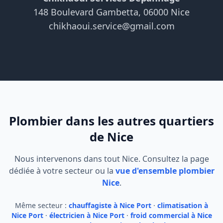
148 Boulevard Gambetta, 06000 Nice
chikhaoui.service@gmail.com
Plombier dans les autres quartiers
de Nice
Nous intervenons dans tout Nice. Consultez la page
dédiée à votre secteur ou la
vue d'ensemble plombier
Nice
.
Même secteur :
chauffagiste à Nice Port
·
climatisation à
Nice Port
·
électricien à Nice Port
·
froid commercial à Nice