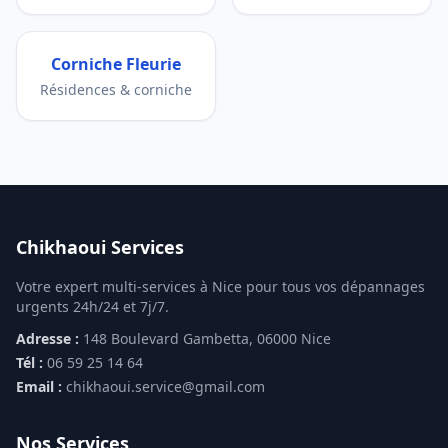
Corniche Fleurie
Résidences & corniche
Chikhaoui Services
Votre expert multi-services à Nice pour tous vos dépannages
urgents 24h/24 et 7j/7.
Adresse :
148 Boulevard Gambetta, 06000 Nice
Tél :
06 59 25 14 64
Email :
chikhaoui.service@gmail.com
Nos Services