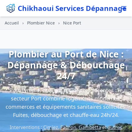
Chikhaoui Services Dépannage
Accueil
›
Plombier Nice
›
Nice Port
Plombier au Port de Nice :
Dépannage & Débouchage
24/7
Port Lympia, quais et résidences récentes : le
secteur Port combine logements modernes,
commerces et équipements sanitaires sollicités.
Fuites, débouchage et chauffe-eau 24h/24.
Interventions :
Cimiez
,
Fabron
,
Gambetta
et
autres