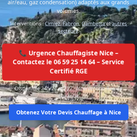
air/eau, gaz condensation) adaptés aux grands
volumes.
Interventions :
Cimiez
,
Fabron
,
Gambetta
et
autres
secteurs
.
📞 Urgence Chauffagiste Nice –
Contactez le 06 59 25 14 64 – Service
Certifié RGE
Disponible 24h/24 et 7j/7 - Intervention Rapide
Garantie
Obtenez Votre Devis Chauffage à Nice