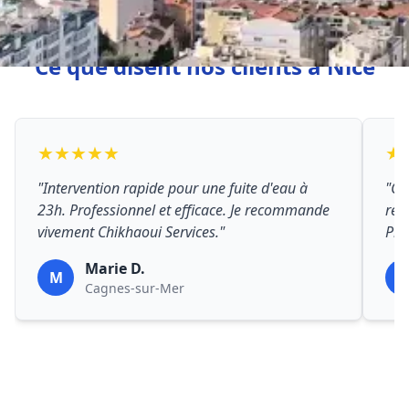
Ce que disent nos clients à Nice
★★★★★
★
"Intervention rapide pour une fuite d'eau à
"Ch
23h. Professionnel et efficace. Je recommande
rép
vivement Chikhaoui Services."
Prix
Marie D.
M
P
Cagnes-sur-Mer