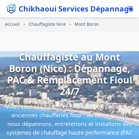
Chikhaoui Services Dépannage
Accueil
›
Chauffagiste Nice
›
Mont Boron
Chauffagiste au Mont
Boron (Nice) : Dépannage,
PAC & Remplacement Fioul
24/7
Villas contemporaines, résidences de prestige et
anciennes chaufferies fioul : au Mont Boron,
nous dépannons, entretenons et installons des
systèmes de chauffage haute performance (PAC