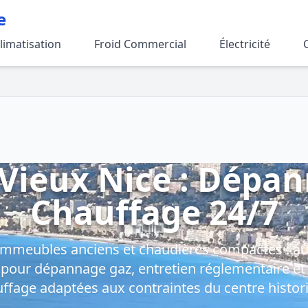
e
limatisation
Froid Commercial
Électricité
 Vieux Nice : Dépan
Chauffage 24/7
, immeubles anciens et chaudières compactes : au
 pour dépannage gaz, entretien réglementaire et 
ffage adaptées aux contraintes du centre histor