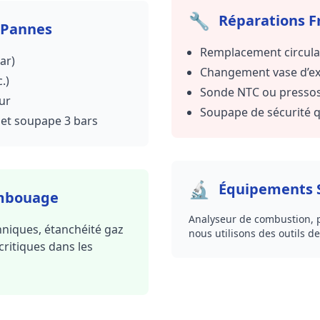
🔧
Réparations F
 Pannes
Remplacement circulat
ar)
Changement vase d’ex
.)
Sonde NTC ou pressost
ur
Soupape de sécurité q
 et soupape 3 bars
🔬
Équipements S
embouage
Analyseur de combustion,
hniques, étanchéité gaz
nous utilisons des outils d
critiques dans les