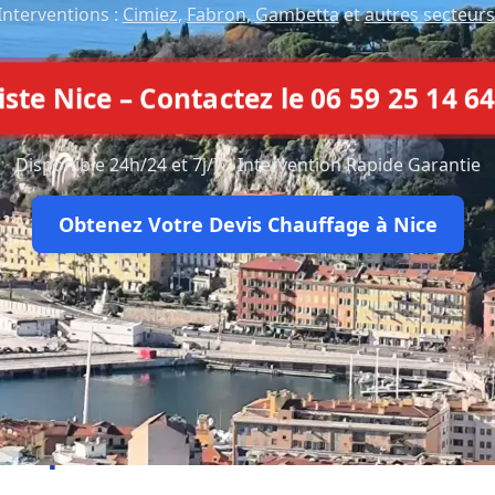
Interventions :
Cimiez
,
Fabron
,
Gambetta
et
autres secteurs
e Nice – Contactez le 06 59 25 14 64
Disponible 24h/24 et 7j/7 - Intervention Rapide Garantie
Obtenez Votre Devis Chauffage à Nice
Ce que disent nos clients à Nic