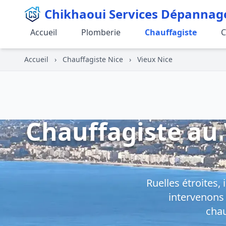
Chikhaoui Services Dépannag
Accueil
Plomberie
Chauffagiste
C
Accueil
›
Chauffagiste Nice
›
Vieux Nice
Chauffagiste au
Ruelles étroites
intervenons
chau