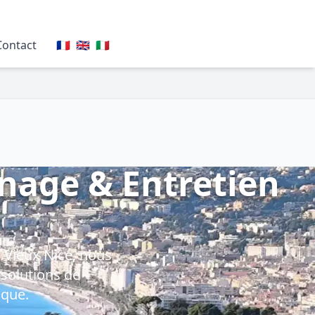
Contact
🇫🇷
🇬🇧
🇮🇹
nage & Entretien
 Vieux Nice, nous
solutions de
ique.