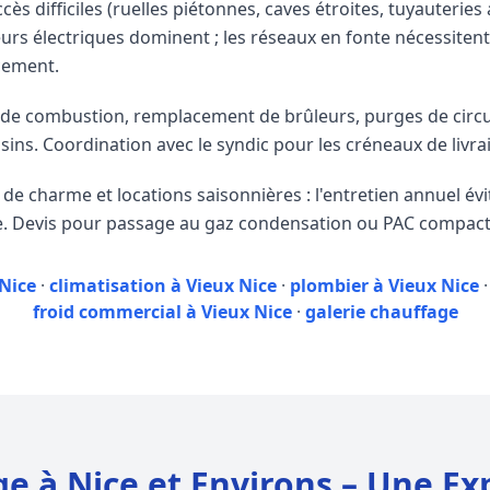
ès difficiles (ruelles piétonnes, caves étroites, tuyauterie
eurs électriques dominent ; les réseaux en fonte nécessiten
cement.
 de combustion, remplacement de brûleurs, purges de circui
sins. Coordination avec le syndic pour les créneaux de livra
 charme et locations saisonnières : l'entretien annuel évi
e. Devis pour passage au gaz condensation ou PAC compacte 
Nice
·
climatisation à Vieux Nice
·
plombier à Vieux Nice
froid commercial à Vieux Nice
·
galerie chauffage
ge à Nice et Environs – Une Ex