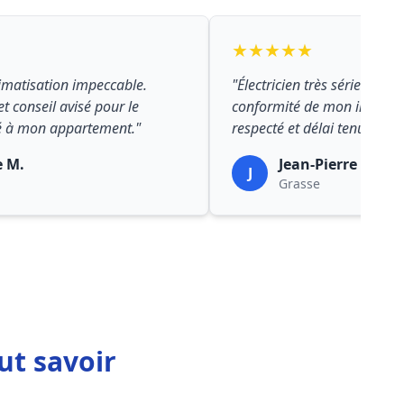
★★★★★
limatisation impeccable.
"Électricien très sérieux po
et conseil avisé pour le
conformité de mon installat
 à mon appartement."
respecté et délai tenu."
e M.
Jean-Pierre R.
J
Grasse
ut savoir