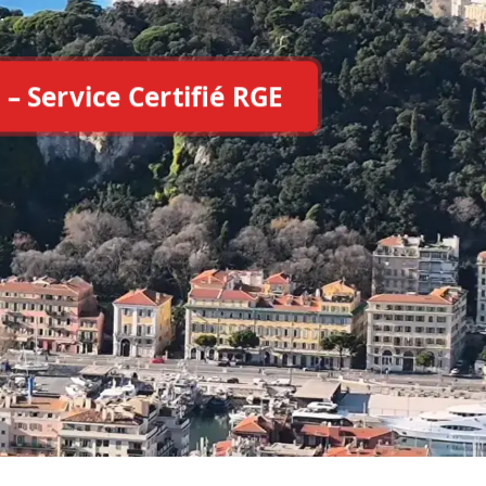
.
 – Service Certifié RGE
e